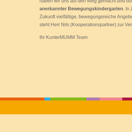
haben wir uns auf den Weg gemacht und dür
anerkannter Bewegungskindergarten
. In
Zukunft vielfältige, bewegungsreiche Angebo
steht Herr Nils (Kooperationspartner) zur 
Ihr KunterMUMM Team