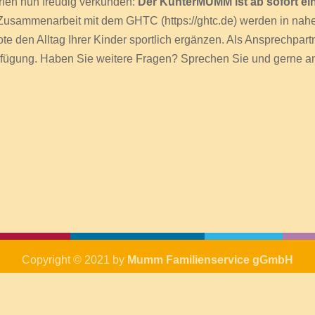
fen nun freudig verkünden:
Der KunterMUMM ist ab sofort ei
 Zusammenarbeit mit dem GHTC (https://ghtc.de) werden in nah
te den Alltag Ihrer Kinder sportlich ergänzen. Als Ansprechpart
Verfügung. Haben Sie weitere Fragen? Sprechen Sie und gerne a
Copyright © 2021 by
Mumm Familienservice gGmbH