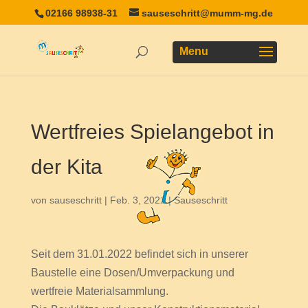
02166 98938-31
sauseschritt@mumm-mg.de
Wertfreies Spielangebot in
der Kita
von
sauseschritt
|
Feb. 3, 2022
|
Sauseschritt
Seit dem 31.01.2022 befindet sich in unserer
Baustelle eine Dosen/Umverpackung und
wertfreie Materialsammlung.