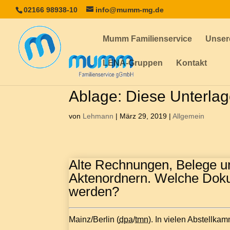
02166 98938-10
info@mumm-mg.de
Mumm Familienservice
Unser
LENA-Gruppen
Kontakt
Ablage: Diese Unterla
von
Lehmann
|
März 29, 2019
|
Allgemein
Alte Rechnungen, Belege u
Aktenordnern. Welche Doku
werden?
Mainz/Berlin (
dpa
/
tmn
). In vielen Abstellk