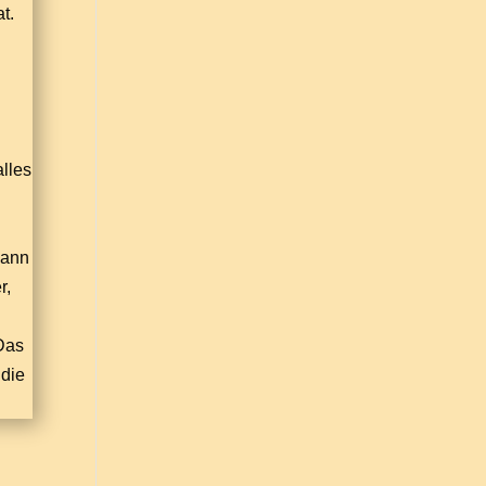
t.
alles
kann
r,
 Das
 die