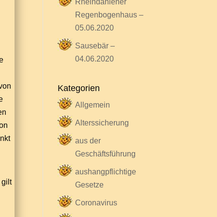
Rheindahlener
Regenbogenhaus –
05.06.2020
Sausebär –
04.06.2020
e
 von
Kategorien
e
Allgemein
en
Alterssicherung
von
nkt
aus der
Geschäftsführung
aushangpflichtige
gilt
Gesetze
Coronavirus