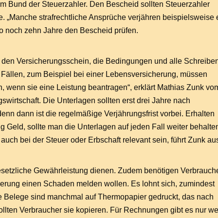
vom Bund der Steuerzahler. Den Bescheid sollten Steuerzahler
ke. „Manche strafrechtliche Ansprüche verjähren beispielsweise 
o noch zehn Jahre den Bescheid prüfen.
n den Versicherungsschein, die Bedingungen und alle Schreibe
 Fällen, zum Beispiel bei einer Lebensversicherung, müssen
 wenn sie eine Leistung beantragen“, erklärt Mathias Zunk vo
irtschaft. Die Unterlagen sollten erst drei Jahre nach
nn dann ist die regelmäßige Verjährungsfrist vorbei. Erhalten
 Geld, sollte man die Unterlagen auf jeden Fall weiter behalte
ch bei der Steuer oder Erbschaft relevant sein, führt Zunk au
setzliche Gewährleistung dienen. Zudem benötigen Verbrauch
herung einen Schaden melden wollen. Es lohnt sich, zumindest
e Belege sind manchmal auf Thermopapier gedruckt, das nach
 sollten Verbraucher sie kopieren. Für Rechnungen gibt es nur w