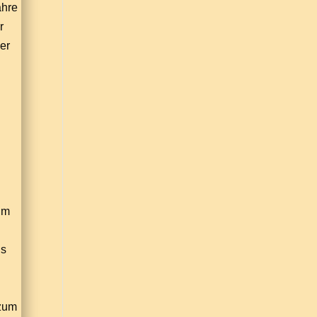
ahre
r
er
 um
is
 zum