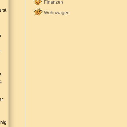
Finanzen
erst
Wohnwagen
n
m
n.
s.
er
enig