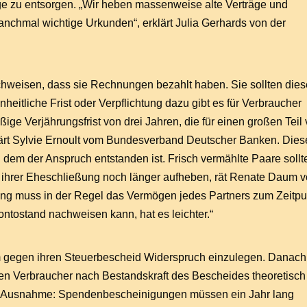
ge zu entsorgen. „Wir heben massenweise alte Verträge und
nchmal wichtige Urkunden“, erklärt Julia Gerhards von der
weisen, dass sie Rechnungen bezahlt haben. Sie sollten dies
heitliche Frist oder Verpflichtung dazu gibt es für Verbraucher
ßige Verjährungsfrist von drei Jahren, die für einen großen Teil
klärt Sylvie Ernoult vom Bundesverband Deutscher Banken. Dies
 dem der Anspruch entstanden ist. Frisch vermählte Paare sollt
ihrer Eheschließung noch länger aufheben, rät Renate Daum 
idung muss in der Regel das Vermögen jedes Partners zum Zeitpu
ontostand nachweisen kann, hat es leichter.“
m gegen ihren Steuerbescheid Widerspruch einzulegen. Danach 
en Verbraucher nach Bestandskraft des Bescheides theoretisch
tige Ausnahme: Spendenbescheinigungen müssen ein Jahr lang