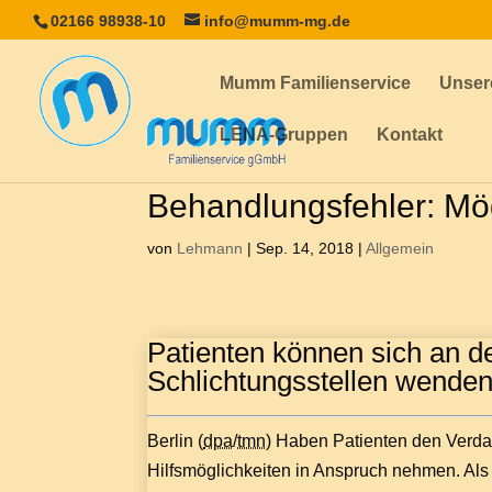
02166 98938-10
info@mumm-mg.de
Mumm Familienservice
Unser
LENA-Gruppen
Kontakt
Behandlungsfehler: Mög
von
Lehmann
|
Sep. 14, 2018
|
Allgemein
Patienten können sich an d
Schlichtungsstellen wenden
Berlin (
dpa
/
tmn
) Haben Patienten den Verda
Hilfsmöglichkeiten in Anspruch nehmen. Als