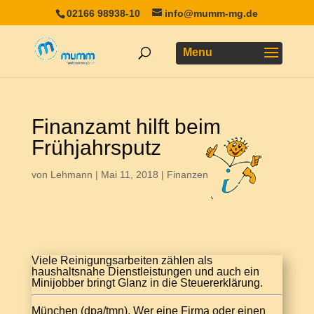
02166 98938-10
info@mumm-mg.de
Finanzamt hilft beim
Frühjahrsputz
von
Lehmann
|
Mai 11, 2018
|
Finanzen
Viele Reinigungsarbeiten zählen als
haushaltsnahe Dienstleistungen und auch ein
Minijobber bringt Glanz in die Steuererklärung.
München (
dpa
/
tmn
). Wer eine Firma oder einen