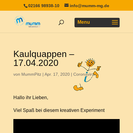
02166 98938-10
info@mumm-mg.de
Kaulquappen –
17.04.2020
von
MummPitz
|
Apr. 17, 2020
|
Coronavirus
Hallo ihr Lieben,
Viel Spaß bei diesem kreativen Experiment