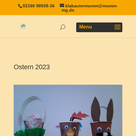
02166 98938-36
klabautermumm@mumm-
mg.de
Ostern 2023