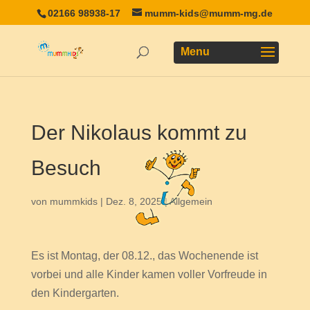
02166 98938-17
mumm-kids@mumm-mg.de
Der Nikolaus kommt zu
Besuch
von
mummkids
|
Dez. 8, 2025
|
Allgemein
Es ist Montag, der 08.12., das Wochenende ist
vorbei und alle Kinder kamen voller Vorfreude in
den Kindergarten.