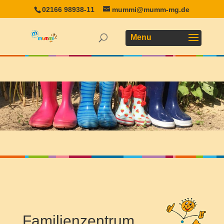
02166 98938-11
mummi@mumm-mg.de
Familienzentrum