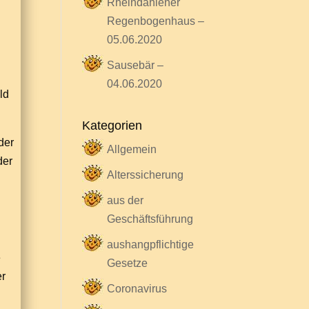
Rheindahlener
Regenbogenhaus –
05.06.2020
Sausebär –
04.06.2020
ld
Kategorien
der
Allgemein
der
Alterssicherung
aus der
Geschäftsführung
aushangpflichtige
e
Gesetze
er
Coronavirus