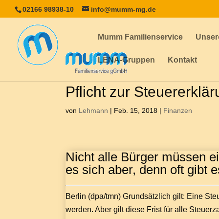
02166 98938-10
info@mumm-mg.de
Mumm Familienservice
Unser
LENA-Gruppen
Kontakt
Pflicht zur Steuererklä
von
Lehmann
|
Feb. 15, 2018
|
Finanzen
Nicht alle Bürger müssen e
es sich aber, denn oft gibt
Berlin (dpa/tmn) Grundsätzlich gilt: Eine S
werden. Aber gilt diese Frist für alle Steuerz