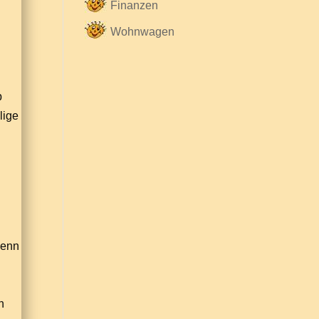
Finanzen
Wohnwagen
b
lige
wenn
n