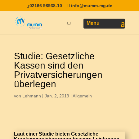
02166 98938-10
info@mumm-mg.de
Studie: Gesetzliche
Kassen sind den
Privatversicherungen
überlegen
von
Lehmann
|
Jan. 2, 2019
|
Allgemein
Laut einer Studie bieten Gesetzliche
Krankenversicherungen bessere Leistungen