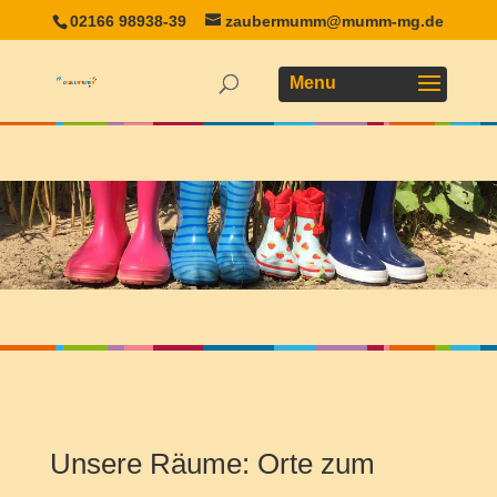
02166 98938-39
zaubermumm@mumm-mg.de
Unsere Räume: Orte zum