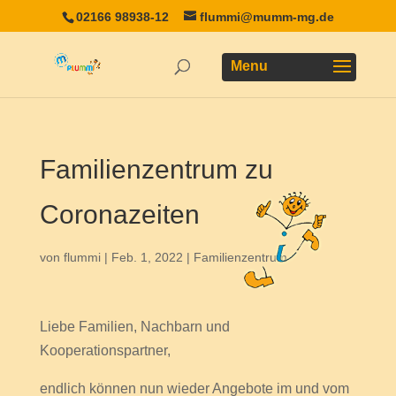
02166 98938-12
flummi@mumm-mg.de
Familienzentrum zu
Coronazeiten
von
flummi
|
Feb. 1, 2022
|
Familienzentrum
Liebe Familien, Nachbarn und
Kooperationspartner,
endlich können nun wieder Angebote im und vom