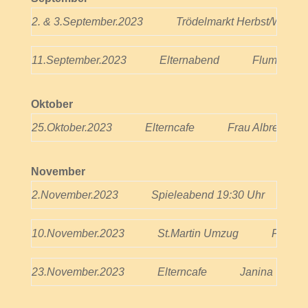
2. & 3.September.2023
Trödelmarkt Herbst/Winter
11.September.2023
Elternabend
Flummi-Te
Oktober
25.Oktober.2023
Elterncafe
Frau Albrecht
November
2.November.2023
Spieleabend 19:30 Uhr
J
10.November.2023
St.Martin Umzug
Flumm
23.November.2023
Elterncafe
Janina