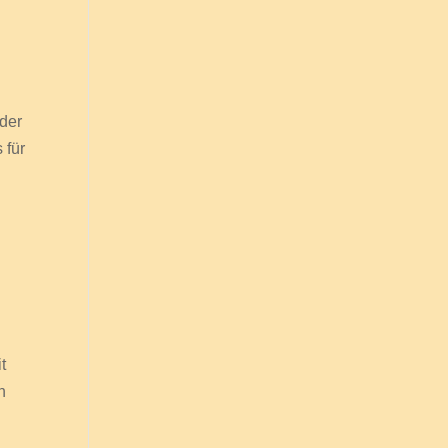
 der
 für
t
h