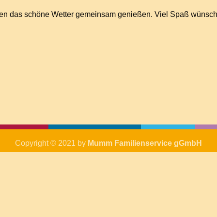
nen das schöne Wetter gemeinsam genießen. Viel Spaß wüns
Copyright © 2021 by
Mumm Familienservice gGmbH