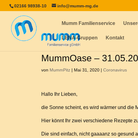
02166 98938-10
info@mumm-mg.de
Mumm Familienservice
Unser
LENA-Gruppen
Kontakt
MummOase – 31.05.2
von
MummPitz
|
Mai 31, 2020
|
Coronavirus
Hallo Ihr Lieben,
die Sonne scheint, es wird wärmer und die 
Hier könnt Ihr zwei verschiedene Rezepte 
Die sind einfach, nicht gaaaanz so gesund a