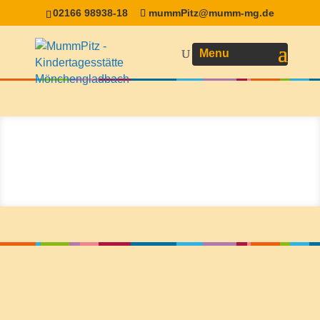
02166 98938-18
mummPitz@mumm-mg.de