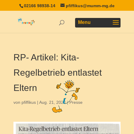
02166 98938-14
pfiffikus@mumm-mg.de
RP- Artikel: Kita-
Regelbetrieb entlastet
Eltern
von
pfiffikus
|
Aug. 21, 2020
|
Presse