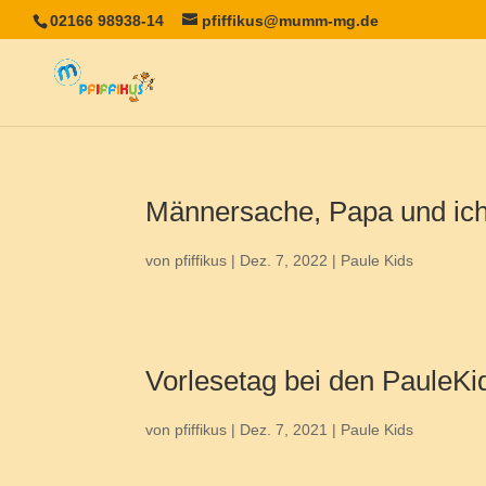
02166 98938-14
pfiffikus@mumm-mg.de
Männersache, Papa und ich
von
pfiffikus
|
Dez. 7, 2022
|
Paule Kids
Vorlesetag bei den PauleKi
von
pfiffikus
|
Dez. 7, 2021
|
Paule Kids