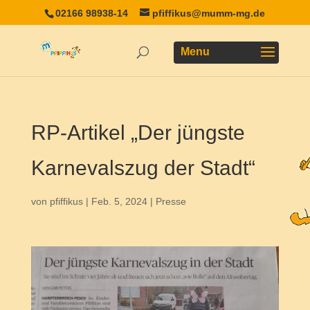
02166 98938-14
pfiffikus@mumm-mg.de
RP-Artikel „Der jüngste
Karnevalszug der Stadt“
von
pfiffikus
|
Feb. 5, 2024
|
Presse